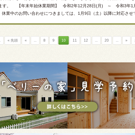
。 【年末年始休業期間】 令和2年12月28日(月) ～ 令和3年1月
休業中のお問い合わせにつきましては、1月9日（土）以降に対応させてい
1
« 先頭
«
...
8
9
10
11
12
...
20
...
»