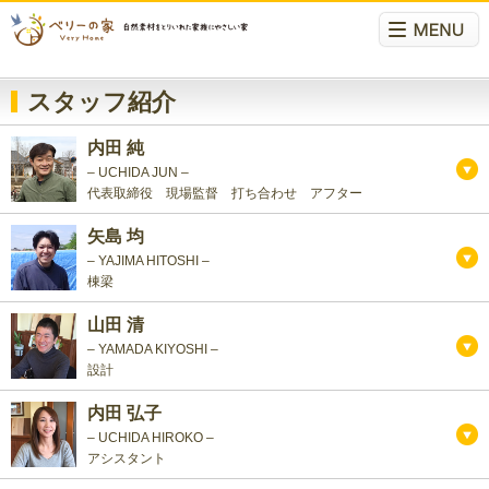
スタッフ紹介
内田 純
– UCHIDA JUN –
代表取締役 現場監督 打ち合わせ アフター
矢島 均
– YAJIMA HITOSHI –
棟梁
山田 清
– YAMADA KIYOSHI –
設計
内田 弘子
– UCHIDA HIROKO –
アシスタント