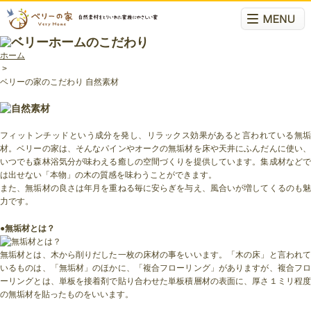
ホーム
>
ベリーの家のこだわり 自然素材
フィットンチッドという成分を発し、リラックス効果があると言われている無垢
材。ベリーの家は、そんなパインやオークの無垢材を床や天井にふんだんに使い、
いつでも森林浴気分が味わえる癒しの空間づくりを提供しています。集成材などで
は出せない「本物」の木の質感を味わうことができます。
また、無垢材の良さは年月を重ねる毎に安らぎを与え、風合いが増してくるのも魅
力です。
●
無垢材とは？
無垢材とは、木から削りだした一枚の床材の事をいいます。「木の床」と言われて
いるものは、「無垢材」のほかに、「複合フローリング」がありますが、複合フロ
ーリングとは、単板を接着剤で貼り合わせた単板積層材の表面に、厚さ１ミリ程度
の無垢材を貼ったものをいいます。