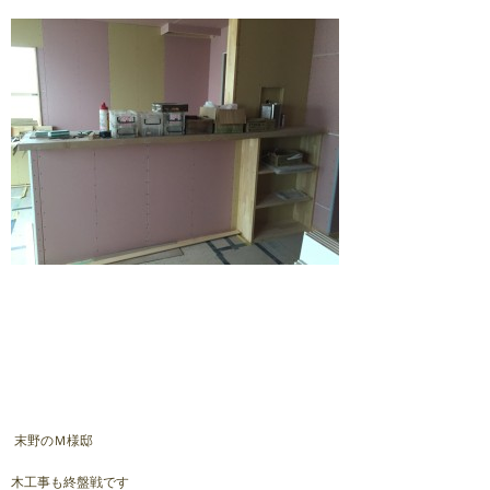
末野のＭ様邸
木工事も終盤戦です