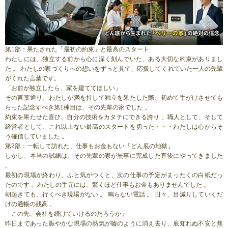
第1部：果たされた「最初の約束」と最高のスタート
わたしには、独立する前から心に深く刻んでいた、ある大切な約束がありまし
た 。 わたしの家づくりへの想いをずっと見て、応援してくれていた一人の先輩
がくれた言葉です。
「お前が独立したら、家を建ててほしい」
その言葉通り、わたしが満を持して独立を果たした際、初めて手がけさせても
らった記念すべき第1棟目は、その先輩の家でした 。
約束を果たせた喜び、自分の技術をカタチにできる誇り 。職人として、そして
経営者として、これ以上ない最高のスタートを切った・・・わたしは心からそ
う確信していました 。
第2部：一転して訪れた、仕事もお金もない「どん底の地獄」
しかし、本当の試練は、その先輩の家が無事に完成した直後にやってきました
。
最初の現場が終わり、ふと気がつくと、次の仕事の予定がまったくの白紙だっ
たのです 。わたしの手元には、驚くほど仕事もお金もありませんでした 。
朝起きても、行くべき現場がない 。 鳴らない電話 。 日々、目減りしていくだ
けの通帳の残高 。
「この先、会社を続けていけるのだろうか」
昨日まであった賑やかな現場の熱気が嘘のように消え去り、底知れぬ不安と焦