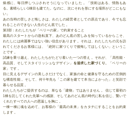
燥感に、毎日押しつぶされそうになっていました 。「技術はある、情熱もあ
る。素晴らしい1棟目も建てた。なのに、次にそれを形にする場所がどこにもな
い」
あの当時の苦しさと悔しさは、わたしの経営者としての原点であり、今でも忘
れることのできない人生のどん底でした 。
第3部：わたしたちが「ベリーの家」で約束すること
最高のスタートからの急転直下、あのどん底の苦しみを知っているからこそ、
わたしには綺麗事ではない強い信念があります 。それは、わたしたちの元を訪
れてくださるお客様には、「絶対に家づくりで後悔してほしくない」というこ
とです 。
試練を乗り越え、わたしたちがたどり着いた一つの答え 。それが、「高性能・
高品質、そしてスタイリッシュなデザイン」
を追求した家づくり、
「ベリーの
家」です 。
目に見えるデザインの美しさだけでなく、家族の命と健康を守るための圧倒的
な構造性能 。そして、何十年先も「この家を建てて本当によかった」と笑顔で
暮らせる品質 。
わたしたちがご提供するのは、単なる「建物」ではありません 。 信じて最初の
1棟を託してくれた先輩への感謝、そしてあのどん底の時代に私を信じ、繋いで
くれたすべての人への恩返しを胸に 。
一棟一棟に魂を込めて、お客様の「最高の未来」をカタチにすることをお約束
します 。