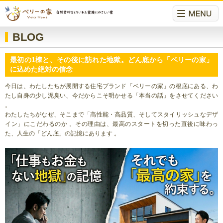
BLOG
最初の1棟と、その後に訪れた地獄。どん底から「ベリーの家」
に込めた絶対の信念
今日は、わたしたちが展開する住宅ブランド「ベリーの家」の根底にある、わ
たし自身の少し泥臭い、今だからこそ明かせる「本当の話」をさせてください
。
わたしたちがなぜ、そこまで「高性能・高品質、そしてスタイリッシュなデザ
イン」にこだわるのか 。その理由は、最高のスタートを切った直後に味わっ
た、人生の「どん底」の記憶にあります 。