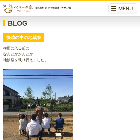
BLOG
快晴の中の地鎮祭
梅雨に入る前に
なんとかかんとか
地鎮祭を執り行えました。