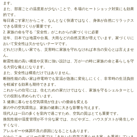
ます。
また、部屋ごとの温度差が少ないことで、冬場のヒートショック対策にも効果
的です。
毎日過ごす家だからこそ、なんとなく快適ではなく、身体が自然にリラックス
できる環境づくりが重要です。
2. 家族の命を守る「安全性」がこれからの家づくりに必要
近年、日本では地震や台風、大雨などの自然災害が増えています。家づくりに
おいて安全性は欠かせないテーマです。
どれだけ美しい家でも、災害時に家族を守れなければ本当の安心とは言えませ
ん。
耐震性能の高い構造や災害に強い設計は、万が一の時に家族の命と暮らしを守
る大切な備えになります。
また、安全性は構造だけではありません。
断熱性能の高い家は停電時でも室温が急激に変化しにくく、非常時の生活負担
を軽減する効果も期待できます。
これからの住宅には、住むための家だけではなく、家族を守るシェルターとし
ての役割も求められています。
3. 健康に暮らせる空気環境が住まいの価値を変える
家の中の空気環境は、家族の健康に大きな影響を与えます。
現代人は一日の多くを室内で過ごすため、空気の質はとても重要です。
換気性能や湿度管理が不十分な家では、カビやダニ、ハウスダストが発生しや
すくなり、
アレルギーや体調不良の原因になることもあります。
だからこそ、ベリーの家では「きれいな空気で暮らせる家」を重視していま