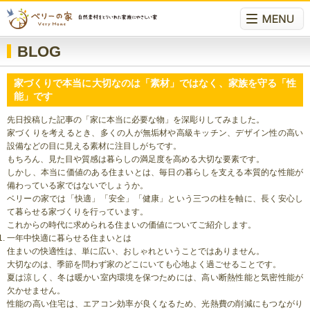
BLOG
家づくりで本当に大切なのは「素材」ではなく、家族を守る「性
能」です
先日投稿した記事の「家に本当に必要な物」を深彫りしてみました。
家づくりを考えるとき、多くの人が無垢材や高級キッチン、デザイン性の高い
設備などの目に見える素材に注目しがちです。
もちろん、見た目や質感は暮らしの満足度を高める大切な要素です。
しかし、本当に価値のある住まいとは、毎日の暮らしを支える本質的な性能が
備わっている家ではないでしょうか。
ベリーの家では「快適」「安全」「健康」という三つの柱を軸に、長く安心し
て暮らせる家づくりを行っています。
これからの時代に求められる住まいの価値についてご紹介します。
一年中快適に暮らせる住まいとは
住まいの快適性は、単に広い、おしゃれということではありません。
大切なのは、季節を問わず家のどこにいても心地よく過ごせることです。
夏は涼しく、冬は暖かい室内環境を保つためには、高い断熱性能と気密性能が
欠かせません。
性能の高い住宅は、エアコン効率が良くなるため、光熱費の削減にもつながり