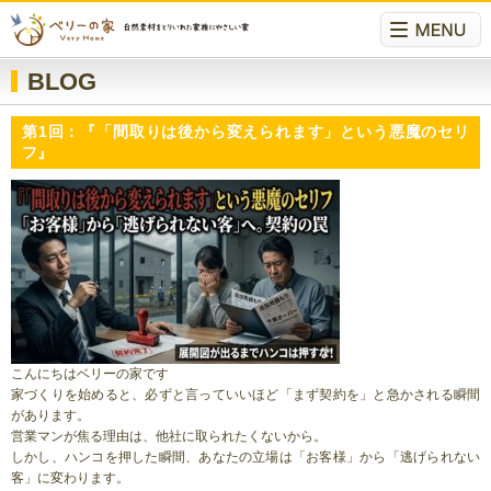
BLOG
第1回：『「間取りは後から変えられます」という悪魔のセリ
フ』
こんにちはベリーの家です
家づくりを始めると、必ずと言っていいほど「まず契約を」と急かされる瞬間
があります。
営業マンが焦る理由は、他社に取られたくないから。
しかし、ハンコを押した瞬間、あなたの立場は「お客様」から「逃げられない
客」に変わります。