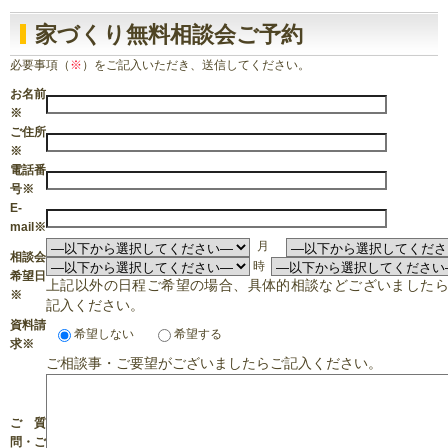
家づくり無料相談会ご予約
必要事項（
※
）をご記入いただき、送信してください。
お名前
※
ご住所
※
電話番
号
※
E-
mail
※
月
相談会
時
希望日
上記以外の日程ご希望の場合、具体的相談などございました
※
記入ください。
資料請
希望しない
希望する
求
※
ご相談事・ご要望がございましたらご記入ください。
ご質
問・ご