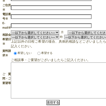
※
ご住所
※
電話番
号
※
E-
mail
※
月
相談会
時
希望日
上記以外の日程ご希望の場合、具体的相談などございました
※
記入ください。
資料請
希望しない
希望する
求
※
ご相談事・ご要望がございましたらご記入ください。
ご質
問・ご
要望等